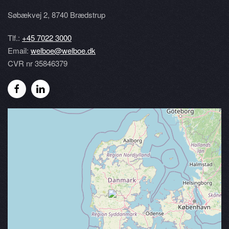
Søbækvej 2
,
8740 Brædstrup
Tlf.:
+45 7022 3000
Email:
welboe@welboe.dk
CVR nr 35846379