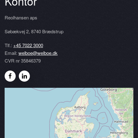
Kontor
Reolhansen aps
Søbækvej 2
,
8740 Brædstrup
Tlf.:
+45 7022 3000
Email:
welboe@welboe.dk
CVR nr 35846379